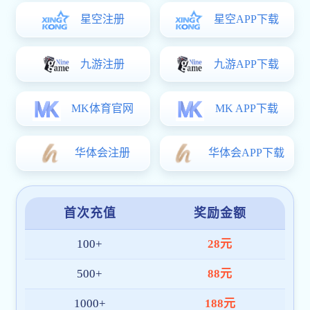
本文将围绕马祖拉对武切维奇进攻端表现的称赞展开
详细分析，探讨这一评价对武切维奇融入球队体系的
重要性。首先，文章将从马祖拉的背景出发，分析其
作为教练的眼光和对球员表现的重视。其次，将重点
阐述武切维奇在进攻端的具体表现，包括他的得分能
力、传球意识以及与队友的配合等方面。接着，我们
将讨论武切维奇如何通过自身优异的攻击能力来适应
球队战术体系，以及他在球队中的角色定位。最后，
结合马祖拉的观点，总结武切维奇未来的发展前景及
其对球队整体表现的影响。整篇文章旨在全面展示武