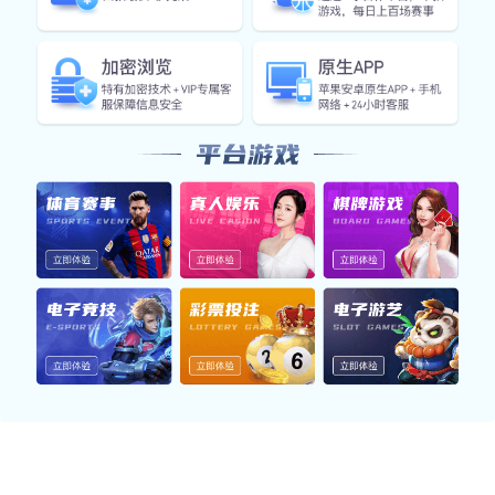
给予高度评价，这恰恰反映了他对于团队篮球理念的
一种执着追求。
此外，马祖拉作为年轻一代教练中的佼佼者，他更倾
向于利用现代篮球理念来指导球队。这种观念使得他
更加关注球员之间默契配合的重要性，也让他在选择
战术时更加灵活多变，从而使武切维奇这种具备多面
性的球员更容易找到自己的位置。
2、武切维奇进攻端优势分析
武切维奇是一位全能型中锋，他在进攻端展现出的强
大能力令人瞩目。他不仅具备高效得分能力，同时也
拥有极佳的篮板保护和二次进攻能力。这些特点使得
他能够成为球队的重要得分点，为其他队友创造更多
机会。