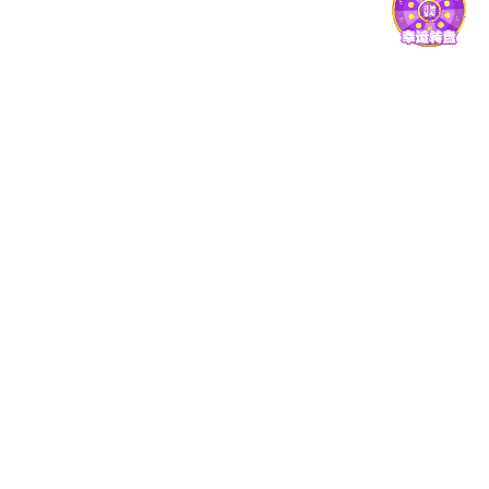
重，并进一步巩固了自身在更衣室里的核心地位。
总之，在当前这个阶段，能够拥有像维尔贝克这样既
能独立解决问题，又能带动全队发挥出色状态的人
物，对任何一支追求胜利和荣誉的足球队来说都是至
关重要。因此，可以说他的存在，对于提升整个团队
实力具有深远意义。
总结：
综上所述，维尔贝ck凭借梅开二度的不俗表现，再一
次证明了自己的实力与价值。从精湛技艺，到敏锐判
断，再到强悍意志力，无不体现出一名顶级前锋应具
备素养。而这样的表现在未来无疑会继续推动着他个
人以及所在球队向更高峰发展，实现更辉煌成就。