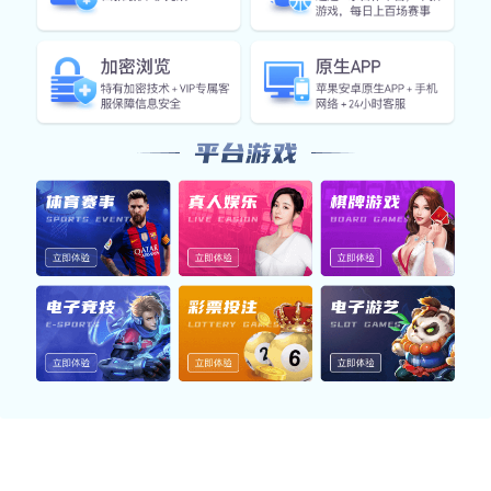
总而言之，维尔贝克此役所打入的两个进球，不仅是
他个人技术能力的证明，更是团队配合默契的重要体
现。他能够有效利用场上的空间，并且准确把握住每
一次破门机会，这使得他的表现成为本场比赛的一大
亮点。
2、掌控比赛节奏
除了进攻端出的高效表现外，维尔贝克在整个比赛中
对于节奏的掌控同样令人印象深刻。他并不是单纯依
靠速度与力量，而是在不断移动中寻找到最佳位置，
为队友创造更多攻击机会。在防守时，他也积极回
收，与中场形成有效衔接，通过快速转移将压力带给
对手。
例如，在某次防守成功后，他迅速发起反击，并通过